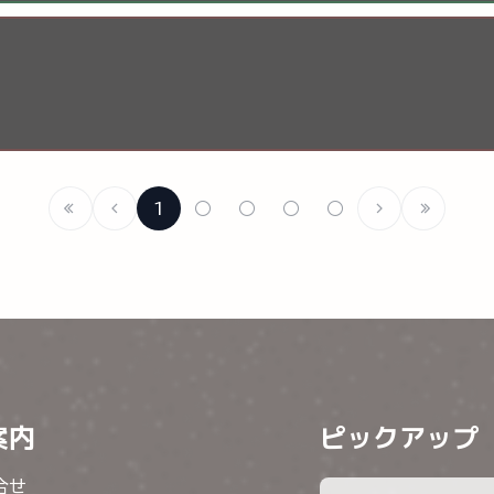
1
○
○
○
○
案内
ピックアップ
合せ