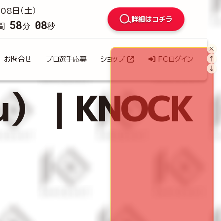
08日（土）
詳細はコチラ
58
07
間
分
秒
×
↑
お問合せ
プロ選手応募
ショップ
FCログイン
↓
ru）｜KNOCK