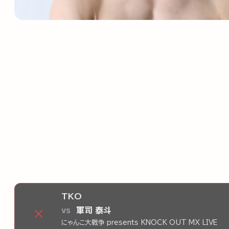
TKO
vs
軍司 泰斗
×
にゃんこ大戦争 presents KNOCK OUT MX LIVE