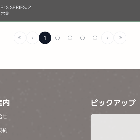
LS SERIES. 2
P 常葉
1
○
○
○
○
案内
ピックアップ
合せ
規約