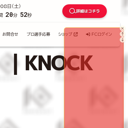
08日（土）
詳細はコチラ
20
51
間
分
秒
×
↑
お問合せ
プロ選手応募
ショップ
FCログイン
↓
）｜KNOCK