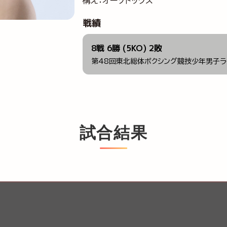
構え：オーソドックス
戦績
8戦 6勝 (5KO) 2敗
第48回東北総体ボクシング競技少年男子ラ
試合結果