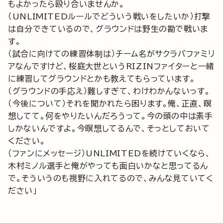
もよかったら殴り合いませんか。
（UNLIMITEDルールでどういう戦いをしたいか）打撃
は自分できているので、グラウンドは野生の勘で戦いま
す。
（試合に向けての練習体制は）チーム名がサクラバファミリ
アなんですけど、桜庭大世というRIZINファイターと一緒
に練習してグラウンドとかも教えてもらっています。
（グラウンドの手応え）難しすぎて、わけわかんないっす。
（今後について）それを聞かれたら困ります。俺、正直、瞑
想してて。何をやりたいんだろうって。今の頭の中は素手
しかないんですよ。今瞑想してるんで、そっとしておいて
ください。
（ファンにメッセージ）UNLIMITEDを続けていくなら、
木村ミノル選手と俺がやっても面白いかなと思ってるん
で。そういうのも視野に入れてるので、みんな見ていてく
ださい」