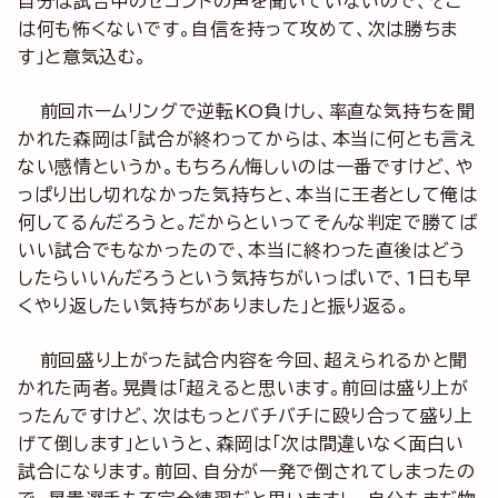
自分は試合中のセコンドの声を聞いていないので、そこ
は何も怖くないです。自信を持って攻めて、次は勝ちま
す」と意気込む。
前回ホームリングで逆転KO負けし、率直な気持ちを聞
かれた森岡は「試合が終わってからは、本当に何とも言え
ない感情というか。もちろん悔しいのは一番ですけど、や
っぱり出し切れなかった気持ちと、本当に王者として俺は
何してるんだろうと。だからといってそんな判定で勝てば
いい試合でもなかったので、本当に終わった直後はどう
したらいいんだろうという気持ちがいっぱいで、1日も早
くやり返したい気持ちがありました」と振り返る。
前回盛り上がった試合内容を今回、超えられるかと聞
かれた両者。晃貴は「超えると思います。前回は盛り上が
ったんですけど、次はもっとバチバチに殴り合って盛り上
げて倒します」というと、森岡は「次は間違いなく面白い
試合になります。前回、自分が一発で倒されてしまったの