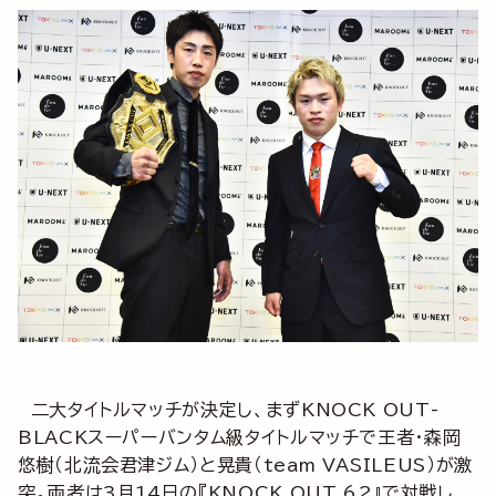
二大タイトルマッチが決定し、まずKNOCK OUT-
BLACKスーパーバンタム級タイトルマッチで王者・森岡
悠樹（北流会君津ジム）と晃貴（team VASILEUS）が激
突。両者は3月14日の『KNOCK OUT.62』で対戦し、