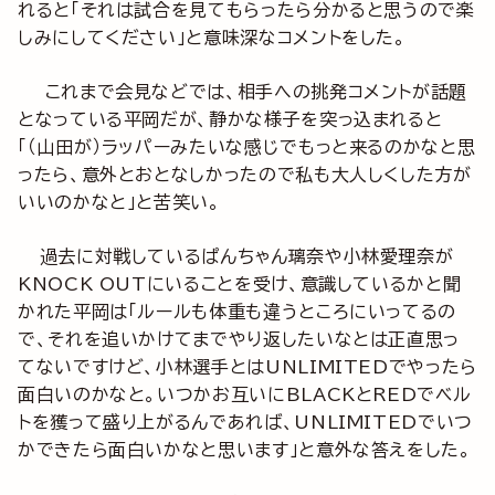
れると「それは試合を見てもらったら分かると思うので楽
しみにしてください」と意味深なコメントをした。
これまで会見などでは、相手への挑発コメントが話題
となっている平岡だが、静かな様子を突っ込まれると
「（山田が）ラッパーみたいな感じでもっと来るのかなと思
ったら、意外とおとなしかったので私も大人しくした方が
いいのかなと」と苦笑い。
過去に対戦しているぱんちゃん璃奈や小林愛理奈が
KNOCK OUTにいることを受け、意識しているかと聞
かれた平岡は「ルールも体重も違うところにいってるの
で、それを追いかけてまでやり返したいなとは正直思っ
てないですけど、小林選手とはUNLIMITEDでやったら
面白いのかなと。いつかお互いにBLACKとREDでベル
トを獲って盛り上がるんであれば、UNLIMITEDでいつ
かできたら面白いかなと思います」と意外な答えをした。