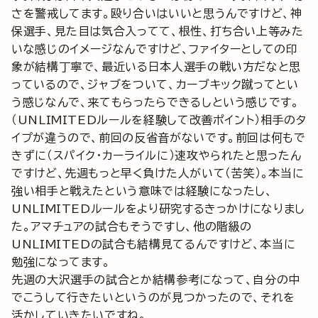
さを警戒してます。殴り合いはいいと思うんですけど、神
保選手、見た目は気合入ってて、根性、打ち合い上等みた
いな感じのイメージなんですけど、ファイターとしての印
象が結構丁寧で、最近いる日本人選手の戦い方だなと思
っているので、ジャブをついて、カーブキック蹴ってとい
う感じなんで、来てもらったらできるしという感じです。
（UNLIMITEDルールを経験して改善ポイント）相手のタ
イプが違うので、前回の反省音がないです。前回は何もで
きずに（スパイク・カーライルに）速攻やられたと思ったん
ですけど、先週もっと早く負けた人がいて（苦笑）。本当に
強い相手と戦えたという意味では経験になったし、
UNLIMITEDルールをより研究するきっかけになりまし
た。アマチュアの試合もそうですし、他の階級の
UNLIMITEDの試合も結構見てるんですけど、本当に
勉強になってます。
先週の大沢選手の試合とか結構参考になって、自分の中
でこうして行きたいというのが見つかったので、それを
活かしていきたいですね。