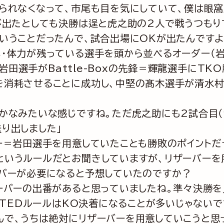
られなくなって、市尾も目を気にしていて、僕は眼窩
が出たとしても決勝は逞と虎之助の2人で戦うつもり
いうことだったんで、試合出場にOKが出たんです
・体力が残っている選手を頭から並べるオーダー（岩
岩田選手がBattle-Boxの先鋒＝輝龍選手にTKO
消耗させることに成功し、中堅の髙木選手が清水村選手
かなみたいな感じですね。ただ虎之助にも2試合目（
り出しました」
ー＝岩田選手を用意していたことも勝敗のポイントだ
いうルールだとお聞きしていますが、リザーバーを用
ーバーが必要になると予想していたのですか？
ーバーの出番があると思っていましたね。準々決勝を
MITEDルールはKO決着になることが多いじゃない
で、うちは絶対にリザーバーを用意していこうと思