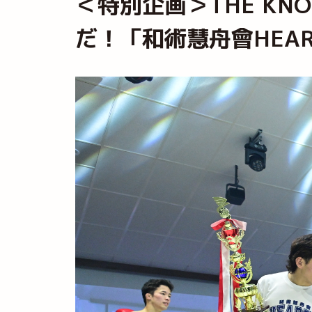
＜特別企画＞THE KNOC
だ！「和術慧舟會HEA