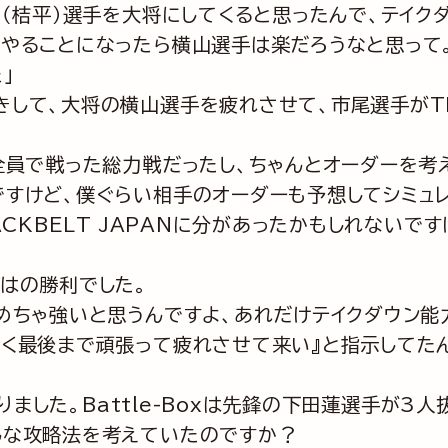
山（桔平）選手を大将にしてくると思ったんで、テイク
やることになったら横山選手は楽だろうなと思って
」
きして、大将の横山選手を疲れさせて、市尾選手がT
全員で戦った総力戦だったし、ちゃんとオーダーを考
すけど、僕ぐらい相手のオーダーも予想してシミュ
ACKBELT JAPANに分があったかもしれない
はの勝利でした。
めちゃ強いと思うんですよ、あれだけテイクダウン能
く最後まで頑張って疲れさせて来い』と指示してた
となりました。Battle-Boxは先鋒の下田蓮選手が
んな攻略法を考えていたのですか？