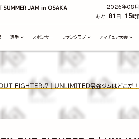
T SUMMER JAM in OSAKA
2026年08月
01
15
あと
日
時
報
選手
スポンサー
ファンクラブ
アマチュア大会
OUT FIGHTER.7｜UNLIMITED最強ジムはどこ