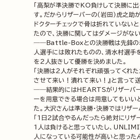
「高梨が準決勝でKO負けして決勝に出
す。だからリザーバーの（岩田）虎之助
ドクターチェックで骨は折れていないと
たので、決勝に関してはダメージがない
――Battle-Boxとの決勝戦は先鋒の
人選手には敗れたものの、清水村選手を
を2人抜きして優勝を決めました。
「決勝は2人がそれぞれ頑張ってくれた
させて来い！潰れて来い！』と言って送
――結果的にはHEARTSがリザーバ
ーを用意できる場合は用意してもいいと
た。大沢さんは準決勝・決勝ではリザ
「1日2試合やるんだったら絶対にリザ
1人は負けると思っていたし、UNLI
人になっている可能性が高いと思ったん