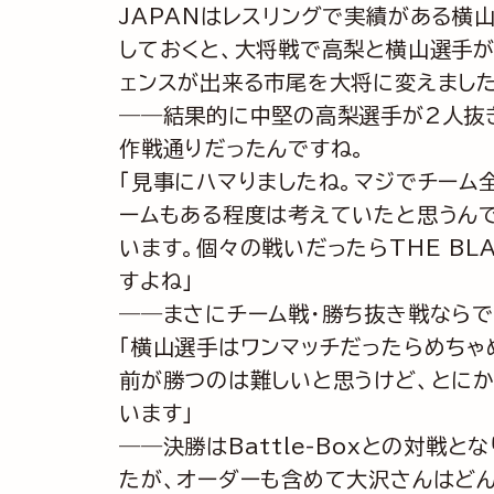
JAPANはレスリングで実績がある横
しておくと、大将戦で高梨と横山選手が
ェンスが出来る市尾を大将に変えました
――結果的に中堅の高梨選手が2人抜
作戦通りだったんですね。
「見事にハマりましたね。マジでチーム
ームもある程度は考えていたと思うんで
います。個々の戦いだったらTHE BL
すよね」
――まさにチーム戦・勝ち抜き戦ならで
「横山選手はワンマッチだったらめちゃ
前が勝つのは難しいと思うけど、とにか
います」
――決勝はBattle-Boxとの対戦
たが、オーダーも含めて大沢さんはど