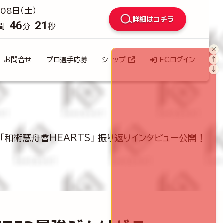
08日（土）
詳細はコチラ
46
18
間
分
秒
×
↑
お問合せ
プロ選手応募
ショップ
FCログイン
↓
だ！「和術慧舟會HEARTS」 振り返りインタビュー公開！