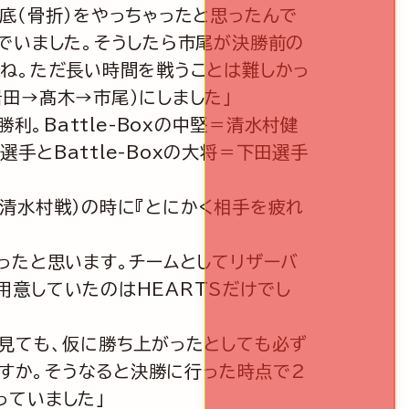
底（骨折）をやっちゃったと思ったんで
でいました。そうしたら市尾が決勝前の
よね。ただ長い時間を戦うことは難しかっ
田→髙木→市尾）にしました」
勝利。Battle-Boxの中堅＝清水村健
とBattle-Boxの大将＝下田選手
清水村戦）の時に『とにかく相手を疲れ
ったと思います。チームとしてリザーバ
意していたのはHEARTSだけでし
見ても、仮に勝ち上がったとしても必ず
ですか。そうなると決勝に行った時点で2
っていました」