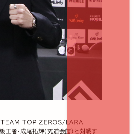
TEAM TOP ZEROS/LARA
ライト級王者・成尾拓輝（究道会館）と対戦す