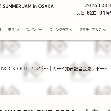
T SUMMER JAM in OSAKA
2026年08月
02
01
あと
日
時
報
選手
スポンサー
ファンクラブ
アマチュア大会
E KNOCK OUT 2026～｜カード発表記者会見レポート