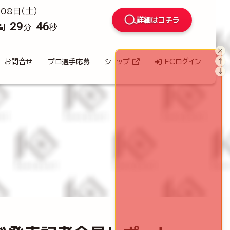
08日（土）
詳細はコチラ
29
43
間
分
秒
×
↑
お問合せ
プロ選手応募
ショップ
FCログイン
↓