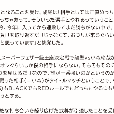
題となることを受け、成尾は「相手としては正直めっ
っちゃあって。そういった選手とやれるっていうこと
今、今年に入ってから連敗してまだ勝ちがない中で
負けを取り返すだけじゃなくて、おつりが来るぐら
なと思っています」と挑発した。
CKスーパーフェザー級王座決定戦で龍聖vs小森玲哉
ンピオンぐらいしか僕の相手にならない。そもそもその
のを見せるだけなので、誰が一番強いのかというの
戦った相手（＝小森）がタイトルマッチということで、
分もBLACKでもREDルールでもどっちもやるつも
うとする。
絶な打ち合いを繰り広げた武尊が引退したことを受