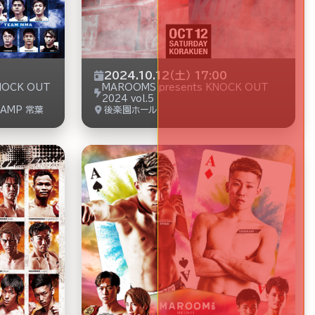
2024.10.12（土） 17:00
KNOCK OUT
MAROOMS presents KNOCK OUT
2024 vol.5
CAMP 常葉
後楽園ホール