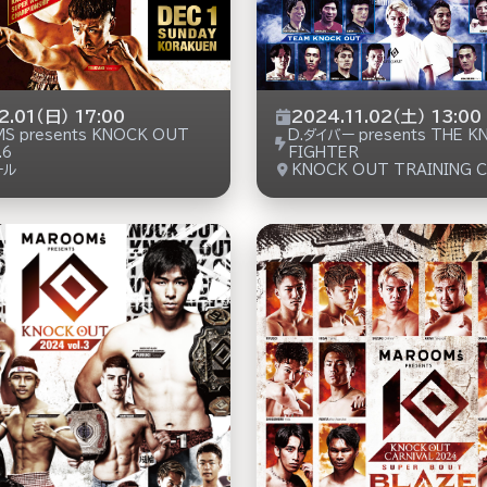
2.01（日） 17:00
2024.11.02（土） 13:00
S presents KNOCK OUT
D.ダイバー presents THE 
.6
FIGHTER
ール
KNOCK OUT TRAINING 