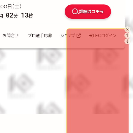
08日（土）
詳細はコチラ
02
11
間
分
秒
×
↑
お問合せ
プロ選手応募
ショップ
FCログイン
↓