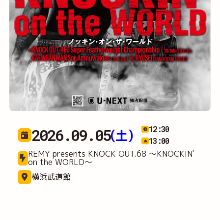
12:30
2026.09.05
(土)
13:00
REMY presents KNOCK OUT.68 ～KNOCKIN'
on the WORLD～
横浜武道館