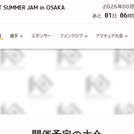
T SUMMER JAM in OSAKA
2026年08月
01
06
あと
日
時
報
選手
スポンサー
ファンクラブ
アマチュア大会