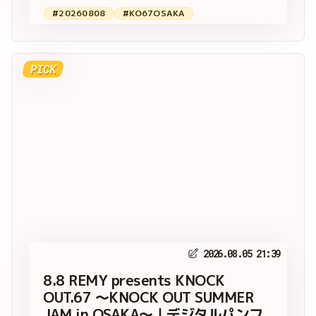
#20260808
#KO67OSAKA
PICK
2026.08.05 21:39
8.8 REMY presents KNOCK
OUT.67 ～KNOCK OUT SUMMER
JAM in OSAKA～｜デジタルパンフ