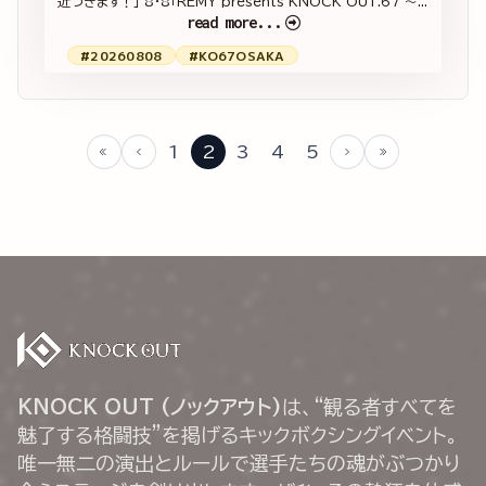
近づきます！」 8・8「REMY presents KNOCK OUT.67 ～...
read more...
#20260808
#KO67OSAKA
1
2
3
4
5
KNOCK OUT (ノックアウト)
は、“観る者すべてを
魅了する格闘技”を掲げるキックボクシングイベント。
唯一無二の演出とルールで選手たちの魂がぶつかり