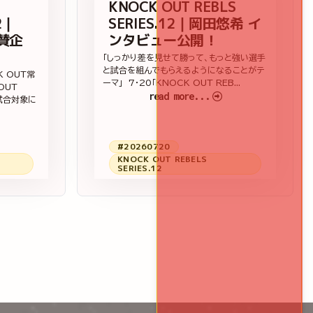
KNOCK OUT REBLS
2｜
SERIES.12｜岡田悠希 イ
賛企
ンタビュー公開！
「しっかり差を見せて勝って、もっと強い選手
と試合を組んでもらえるようになることがテ
K OUT常
ーマ」 7・20「KNOCK OUT REB...
OUT
read more...
全試合対象に
#20260720
KNOCK OUT REBELS
SERIES.12