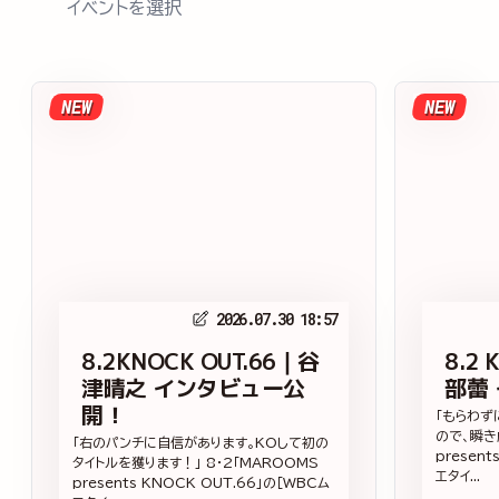
イベントを選択
NEW
NEW
2026.07.30 18:57
8.2KNOCK OUT.66｜谷
8.2 
津晴之 インタビュー公
部蕾
開！
「もらわず
ので、瞬き
「右のパンチに自信があります。KOして初の
presen
タイトルを獲ります！」 8・2「MAROOMS
エタイ...
presents KNOCK OUT.66」の［WBCム