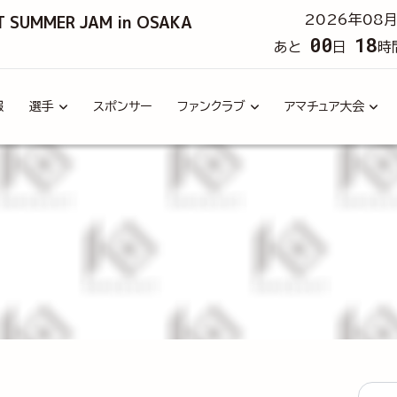
T SUMMER JAM in OSAKA
2026年08月
00
18
あと
日
時
報
選手
スポンサー
ファンクラブ
アマチュア大会
タグ