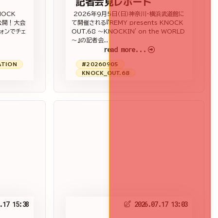
記者会見レポート
NOCK
2026年9月5日（日）神奈川・横浜武道館に
公開！大会
て開催される『REMY presents KNOCK
ォンでチェ
OUT.68 ～KNOCKIN' on the WORLD
～』の記者会...
read more...
ATION
#20260905
KNOCK_OUT.68
.17 15:38
2026.07.17 13:03