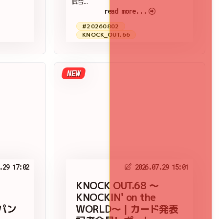
試合...
read more...
#20260802
KNOCK_OUT.66
NEW
.29 17:02
2026.07.29 15:01
KNOCK OUT.68 ～
KNOCKIN' on the
ルパン
WORLD～｜カード発表