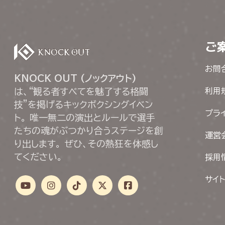
ご
お問
KNOCK OUT (ノックアウト)
は、“観る者すべてを魅了する格闘
利用
技”を掲げるキックボクシングイベン
プラ
ト。 唯一無二の演出とルールで選手
たちの魂がぶつかり合うステージを創
運営
り出します。 ぜひ、その熱狂を体感し
てください。
採用
サイ