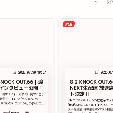
NEW
2026.07.30 18:57
2026.07
KNOCK OUT.66｜渡
8.2 KNOCK OUT.
 インタビュー公開！
NEXT生配信 放送
ト決定‼
に倒すスタイルですぐに倒すと思う
厳禁で！」 8・2「MAROOMS
KNOCK OUT.66の放送席ゲ
ts KNOCK OUT.66」の［WBCム
第3代KNOCK OUT-REDスー
ター級王者 津崎善郎がゲスト初登
read more...