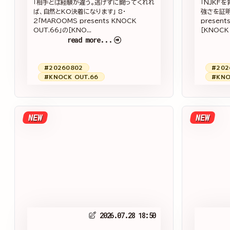
「相手とは経験が違う。逃げずに闘ってくれれ
「NJKF
ば、自然とKO決着になります」 8・
強さを証明
2「MAROOMS presents KNOCK
present
OUT.66」の［KNO...
［KNOCK 
read more...
#20260802
#202
#KNOCK OUT.66
#KNO
NEW
NEW
2026.07.28 18:50