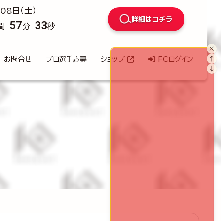
08日（土）
詳細はコチラ
57
32
間
分
秒
×
↑
お問合せ
プロ選手応募
ショップ
FCログイン
↓
検索