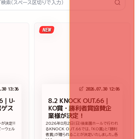
NEW
.30 13:36
2026.07.30 12:06
66｜U-
8.2 KNOCK OUT.66｜
席ゲス
KO賞・勝利者賞協賛企
業様が決定！
ストが決定‼
2026年8月2日（日）後楽園ホールで行われ
パーウェル
るKNOCK OUT.66では、「KO賞」と「勝利
者賞」が贈られることが決定いたしました。各