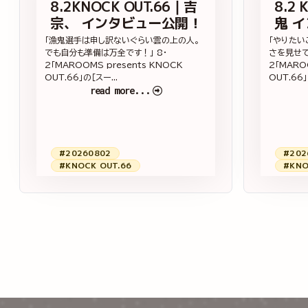
8.2KNOCK OUT.66｜吉
8.2 
宗、 インタビュー公開！
鬼 
「漁鬼選手は申し訳ないぐらい雲の上の人。
「やりたい
でも自分も準備は万全です！」 8・
さを見せて
2「MAROOMS presents KNOCK
2「MARO
OUT.66」の［スー...
OUT.66」
read more...
#20260802
#202
#KNOCK OUT.66
#KNO